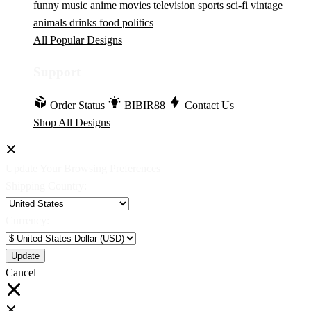
funny
music
anime
movies
television
sports
sci-fi
vintage
animals
drinks
food
politics
All Popular Designs
Support
Order Status
BIBIR88
Contact Us
Shop All Designs
Update Your Browsing Preferences
Shipping Country:
Currency:
Cancel