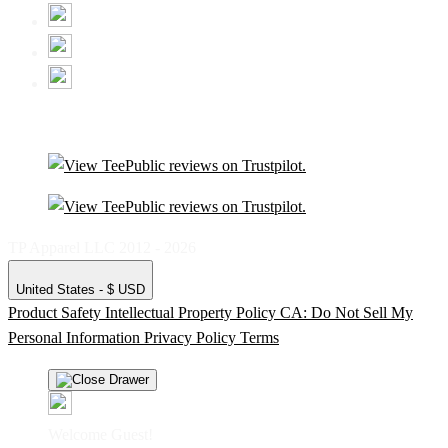
TP Apparel LLC 2012 - 2026
United States - $ USD
Product Safety
Intellectual Property Policy
CA: Do Not Sell My
Personal Information
Privacy Policy
Terms
Welcome Guest!