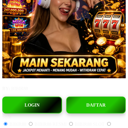
BY:
BIBIR88
LOGIN
DAFTAR
Style
BIBIR88
BIBIR88 RESMI
BIBIR88 SLOT