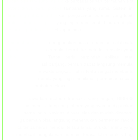
sudah bisa langsung masuk ke berbagai pilihan permainan slot
favorit tanpa perlu proses tambahan yang rumit. Sistem ini
dirancang untuk memberikan pengalaman bermain yang lebih
praktis bagi pengguna yang ingin menikmati hiburan digital
secara cepat dan fleksibel kapan saja.
Kemudahan deposit menggunakan pulsa Tri menjadi salah satu
alasan banyak pemain mulai beralih ke metode transaksi yang
lebih sederhana. Tanpa perlu berpindah aplikasi atau
melakukan verifikasi panjang, pemain dapat langsung memulai
permainan dalam waktu singkat. Hal ini tentu sangat membantu
bagi pengguna mobile yang ingin menikmati permainan secara
santai tanpa hambatan teknis.
Selain menawarkan metode transaksi yang ringan, BIBIR88
juga dikenal memiliki tampilan platform yang nyaman digunakan
sejak pertama login. Navigasi dibuat jelas dan mudah dipahami
sehingga pemain bisa langsung menemukan permainan favorit
mereka tanpa harus mencari terlalu lama. Struktur menu yang
rapi membuat pengalaman bermain terasa lebih praktis bagi