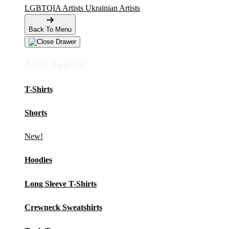
LGBTQIA Artists
Ukrainian Artists
Back To Menu
Adult Apparel
T-Shirts
Shorts
New!
Hoodies
Long Sleeve T-Shirts
Crewneck Sweatshirts