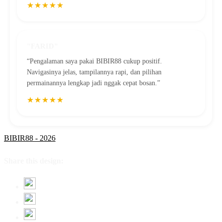
★★★★★
"FARID"
“Pengalaman saya pakai BIBIR88 cukup positif.
Navigasinya jelas, tampilannya rapi, dan pilihan
permainannya lengkap jadi nggak cepat bosan.”
★★★★★
BIBIR88 - 2026
Share this design: