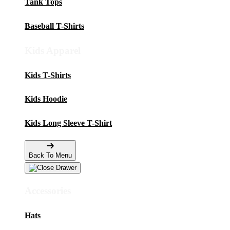
Tank Tops
Baseball T-Shirts
Kids Apparel
Kids T-Shirts
Kids Hoodie
Kids Long Sleeve T-Shirt
Back To Menu
Accessories
Hats