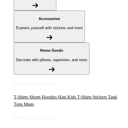
Accessories
Express yourself with stickers and more
Home Goods
Decorate with pillows, tapestries, and more
Popular Products
T-Shirts
Shorts
Hoodies
Hats
Kids T-Shirts
Stickers
Tank
Tops
Mugs
Browse All Topics