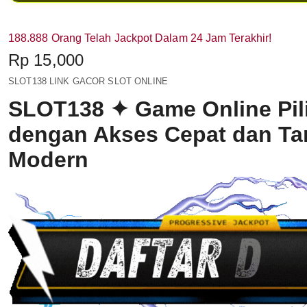
188.888 Orang Telah Jackpot Dalam 24 Jam Terakhir!
Price:
Rp 15,000
SLOT138 LINK GACOR SLOT ONLINE
SLOT138 ✦ Game Online Pil
dengan Akses Cepat dan Ta
Modern