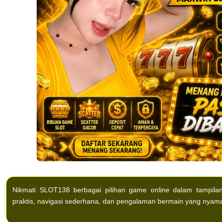
Nikmati SLOT138 berbagai pilihan game online dalam tampila
praktis, navigasi sederhana, dan pengalaman bermain yang nyama