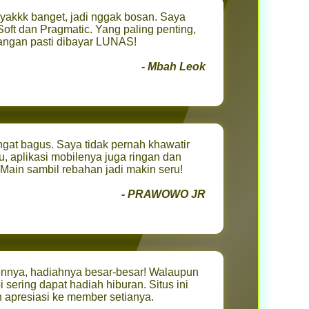
yakkk banget, jadi nggak bosan. Saya
Soft dan Pragmatic. Yang paling penting,
angan pasti dibayar LUNAS!
- Mbah Leok
at bagus. Saya tidak pernah khawatir
tu, aplikasi mobilenya juga ringan dan
 Main sambil rebahan jadi makin seru!
- PRAWOWO JR
mennya, hadiahnya besar-besar! Walaupun
i sering dapat hadiah hiburan. Situs ini
 apresiasi ke member setianya.