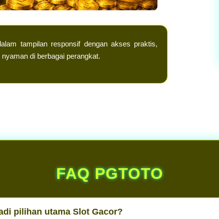
alam tampilan responsif dengan akses praktis,
 nyaman di berbagai perangkat.
FAQ PGTOTO
di pilihan utama Slot Gacor?