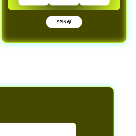
SPIN 🎲