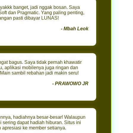
yakkk banget, jadi nggak bosan. Saya
Soft dan Pragmatic. Yang paling penting,
angan pasti dibayar LUNAS!
- Mbah Leok
at bagus. Saya tidak pernah khawatir
tu, aplikasi mobilenya juga ringan dan
 Main sambil rebahan jadi makin seru!
- PRAWOWO JR
mennya, hadiahnya besar-besar! Walaupun
i sering dapat hadiah hiburan. Situs ini
 apresiasi ke member setianya.